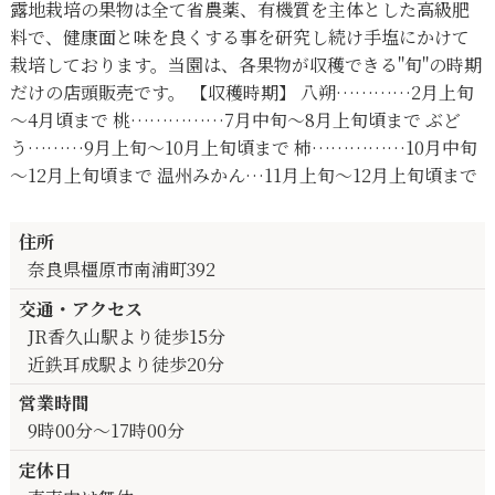
露地栽培の果物は全て省農薬、有機質を主体とした高級肥
料で、健康面と味を良くする事を研究し続け手塩にかけて
栽培しております。当園は、各果物が収穫できる"旬"の時期
だけの店頭販売です。 【収穫時期】 八朔…………2月上旬
～4月頃まで 桃……………7月中旬～8月上旬頃まで ぶど
う………9月上旬～10月上旬頃まで 柿……………10月中旬
～12月上旬頃まで 温州みかん…11月上旬～12月上旬頃まで
住所
奈良県橿原市南浦町392
交通・アクセス
JR香久山駅より徒歩15分
近鉄耳成駅より徒歩20分
営業時間
9時00分～17時00分
定休日