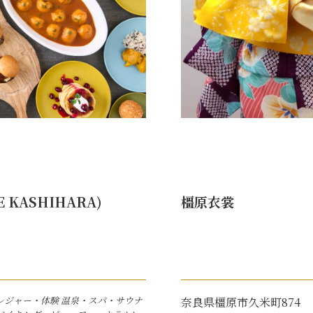
KASHIHARA)
橿原衣裳
レジャー・体験
温泉・スパ・サウナ
奈良県橿原市久米町874