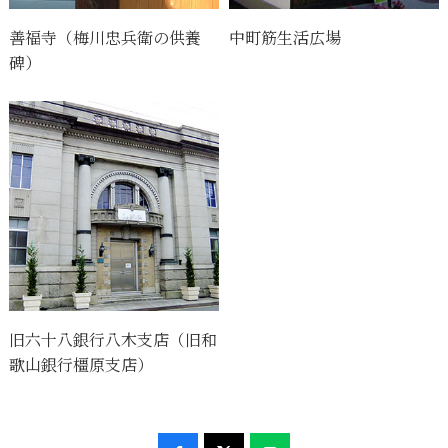
善福寺（梅川忠兵衛の供養
中町筋生活広場
碑）
旧六十八銀行八木支店（旧和
歌山銀行橿原支店）