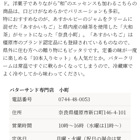
ド。洋菓子でありながら“和”のエッセンスも加わるこちらの
商品は、口どけがなめらかでバリエーションも多彩。
特におすすめなのが、あすかルビーのジャムをクリームに
混ぜた「あすかいちご」と県内産の緑茶を使用した「大和
茶」がセットになった「奈良小町」。「あすかいちご」は
橿原市のブランド認定品にも登録されているものなので、
県外に住む方への贈り物にもピッタリです。定番の味が一度
に楽しめる「10本入りセット」も人気だとか。バタークリ
ームは常温ですぐに軟らかくなってしまうので、冷蔵庫で
よく冷やしてから味わってください。
バターサンド専門店 小町
電話番号
0744-48-0053
住所
奈良県橿原市新口町146-4-101
営業時間
10時～16時（水曜は11時～）
定休日
月曜・火曜（祝日の場合は営