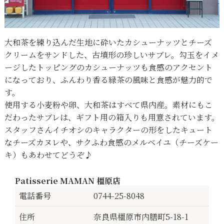
大和茶を練り込んだ生地に砕いたカシューナッツとチーズ
クリームをサンドした、古墳形の珍しいサブレ。勾玉をイメ
ージしたトッピングのカシューナッツも食感のアクセント
になっており、ふんわり香る緑茶の風味と食感が魅力的で
す。
使用する小麦粉や卵、大和茶はすべて県内産。素材にもこ
だわったサブレは、ギフト用の箱入りも用意されています。
スタッフさんイチオシのキャラクターの形をしたキュート
なチーズカヌレや、サクふわ食感のメルベイユ（チーズケー
キ）もあわせてどうぞ♪
Patisserie MAMAN 橿原店
電話番号
0744-25-8048
住所
奈良県橿原市内膳町5-18-1