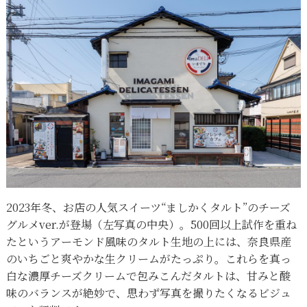
2023年冬、お店の人気スイーツ“ましかくタルト”のチーズ
グルメver.が登場（左写真の中央）。500回以上試作を重ね
たというアーモンド風味のタルト生地の上には、奈良県産
のいちごと爽やかな生クリームがたっぷり。これらを真っ
白な濃厚チーズクリームで包みこんだタルトは、甘みと酸
味のバランスが絶妙で、思わず写真を撮りたくなるビジュ