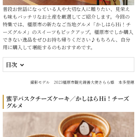
普段お世話になっている人や大切な人に贈りたい、見栄え
も味もバッチリなお土産を厳選してご紹介します。今回の
特集では、橿原市の新たなご当地グルメ「かしはらHi！チ
ーズグルメ」のスイーツもピックアップ。橿原市でしか購入
できない逸品をぜひお持ち帰りください♪もちろん、自分
用に購入して堪能するのもおすすめです。
目次
1.
蜜芋バスクチーズケーキ／かしはらHi！チー
ズグルメ
撮影モデル 2023橿原市観光親善大使さらら姫 本多里穂
2.
白いチーズモンブランましかくタルト／かし
蜜芋バスクチーズケーキ／かしはらHi！チーズ
はらHi！チーズグルメ
グルメ
3.
古都華サンドクッキー／かしはらHi！チーズ
グルメ
4.
古墳チーズサブレ／かしはらHi！チーズグル
メ