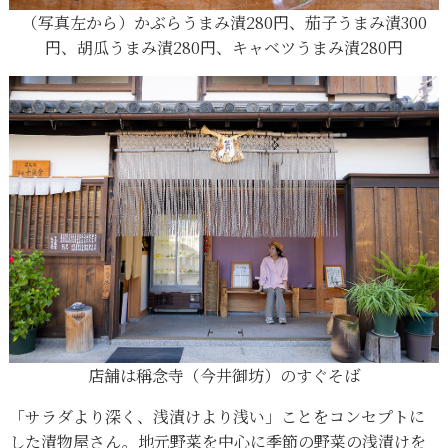
（写真左から）かぶらうまみ漬280円、茄子うまみ漬300
円、胡瓜うまみ漬280円、キャベツうまみ漬280円
店舗は稱念寺（今井御坊）のすぐそば
「サラダより深く、浅漬けより浅い」ことをコンセプトに
した漬物屋さん。地元野菜を中心に季節の野菜の浅漬けを