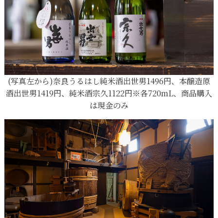
(写真左から)奈良うるはし純米酒出世男1496円、本醸造原
酒出世男1419円、純米酒宗久1122円※各720mL、商品購入
は現金のみ