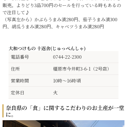
販売。よりどり3品700円のセールを行っている時もあるの
で注目して♪
（写真左から）かぶらうまみ漬280円、茄子うまみ漬300
円、胡瓜うまみ漬280円、キャベツうまみ漬280円
大和つけもの 十返舎(じゅっぺんしゃ)
電話番号
0744-22-2300
住所
橿原市今井町3-6-1（2号店）
営業時間
10時〜16時頃
定休日
火
奈良県の「食」に関するこだわりのお土産が一堂
に。