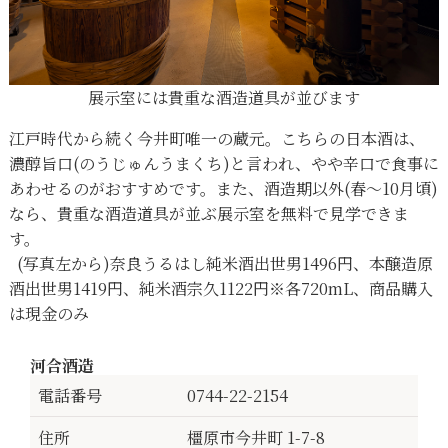
展示室には貴重な酒造道具が並びます
江戸時代から続く今井町唯一の蔵元。こちらの日本酒は、
濃醇旨口(のうじゅんうまくち)と言われ、やや辛口で食事に
あわせるのがおすすめです。また、酒造期以外(春〜10月頃)
なら、貴重な酒造道具が並ぶ展示室を無料で見学できま
す。
(写真左から)奈良うるはし純米酒出世男1496円、本醸造原
酒出世男1419円、純米酒宗久1122円※各720mL、商品購入
は現金のみ
河合酒造
電話番号
0744-22-2154
住所
橿原市今井町 1-7-8