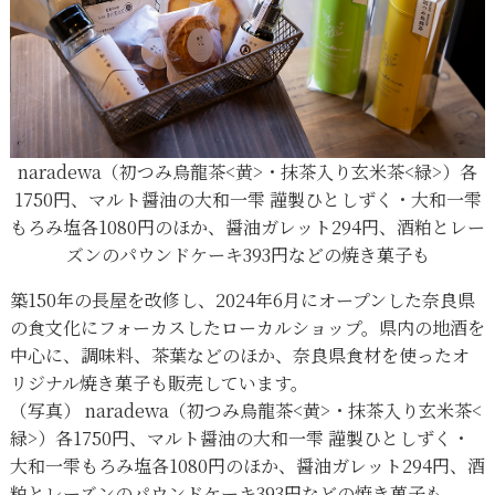
naradewa（初つみ烏龍茶<黄>・抹茶入り玄米茶<緑>）各
1750円、マルト醤油の大和一雫 謹製ひとしずく・大和一雫
もろみ塩各1080円のほか、醤油ガレット294円、酒粕とレー
ズンのパウンドケーキ393円などの焼き菓子も
築150年の長屋を改修し、2024年6月にオープンした奈良県
の食文化にフォーカスしたローカルショップ。県内の地酒を
中心に、調味料、茶葉などのほか、奈良県食材を使ったオ
リジナル焼き菓子も販売しています。
（写真） naradewa（初つみ烏龍茶<黄>・抹茶入り玄米茶<
緑>）各1750円、マルト醤油の大和一雫 謹製ひとしずく・
大和一雫もろみ塩各1080円のほか、醤油ガレット294円、酒
粕とレーズンのパウンドケーキ393円などの焼き菓子も