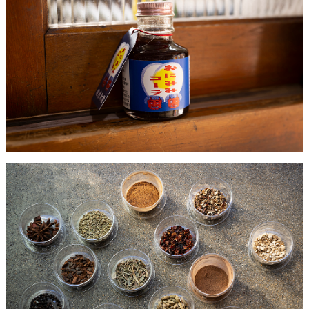
チェック。
4.
さっぱりサラダ感覚で味わう、旬野菜の浅漬
けをお持ち帰り。
5.
奈良県の「食」に関するこだわりのお土産が
一堂に。