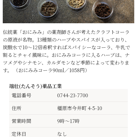
伝統薬「おにみみ」の薬剤師さんが考えたクラフトコーラ
の原液が名物。13種類のハーブやスパイスが入っており、
炭酸水で10〜12倍希釈すればスパイシーなコーラ、牛乳で
割るとチャイ風味に。おにみみコーラに入るハーブは、ナ
ツメグやシナモン、カルダモンなど季節によって変わりま
す。 （おにみみコーラ90ml／1058円）
端壮(たんそう)薬品工業
電話番号
0744-23-7700
住所
橿原市今井町 4-5-10
営業時間
9時〜17時
定休日
なし