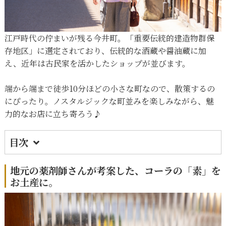
江戸時代の佇まいが残る今井町。「重要伝統的建造物群保
存地区」に選定されており、伝統的な酒蔵や醤油蔵に加
え、近年は古民家を活かしたショップが並びます。
端から端まで徒歩10分ほどの小さな町なので、散策するの
にぴったり。ノスタルジックな町並みを楽しみながら、魅
力的なお店に立ち寄ろう♪
目次
1.
地元の薬剤師さんが考案した、コーラの
「素」をお土産に。
地元の薬剤師さんが考案した、コーラの「素」を
お土産に。
2.
ぬくもりを感じられる、ハンドメイド作品が
ズラリ！
3.
現在16代目が歴史を繋ぐ、老舗蔵元の地酒を