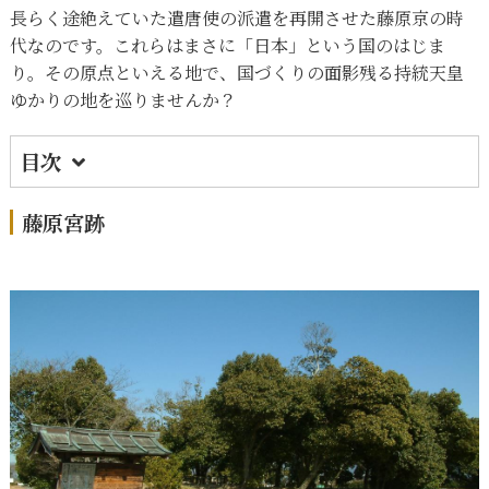
長らく途絶えていた遣唐使の派遣を再開させた藤原京の時
代なのです。これらはまさに「日本」という国のはじま
り。その原点といえる地で、国づくりの面影残る持統天皇
ゆかりの地を巡りませんか？
目次
1.
藤原宮跡
藤原宮跡
2.
大和三山（畝傍山・香具山・耳成山）
3.
本薬師寺跡(もとやくしじあと)
4.
奈良県立橿原考古学研究所附属博物館
5.
橿原市藤原京資料室