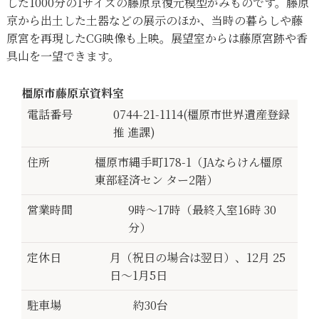
した1000分の1サイズの藤原京復元模型がみものです。藤原
京から出土した土器などの展示のほか、当時の暮らしや藤
原宮を再現したCG映像も上映。展望室からは藤原宮跡や香
具山を一望できます。
橿原市藤原京資料室
電話番号
0744-21-1114(橿原市世界遺産登録
推 進課)
住所
橿原市縄手町178-1（JAならけん橿原
東部経済セン ター2階）
営業時間
9時〜17時（最終入室16時 30
分）
定休日
月（祝日の場合は翌日）、12月 25
日〜1月5日
駐車場
約30台