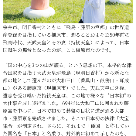
桜井市、明日香村とともに「飛鳥・藤原の宮都」の世界遺
産登録を目指している橿原市。遡ることおよそ1350年前の
飛鳥時代、天武天皇とその妻（持統天皇）によって、日本
国誕生の舞台となったのが、ここ橿原市なのです。
「国の中心を3つの山が護る」という思想の下、本格的な律
令国家を目指す天武天皇が飛鳥（現明日香村）から新たな
都の地として選んだのが大和三山（香具山・畝傍山・耳成
山）がある藤原京（現橿原市）でした。天武天皇亡き後、
遺志を受け継いだ持統天皇は、この地で様々な〝日本初”の
大仕事を成し遂げました。
694年に大和三山に囲まれた藤
原宮を中心に、日本で初めて碁盤の目状に道が通る大都
市・藤原京を完成させました。そこで日本初の法律「大宝
律令」が制定され、さらに、それまで「倭国」と称してい
た国名を「日本」と名乗り、対外的に初めて示したのも、