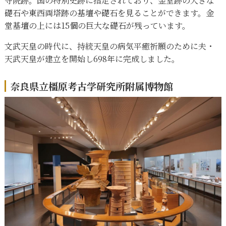
寺院跡。国の特別史跡に指定されており、金堂跡の大きな
礎石や東西両塔跡の基壇や礎石を見ることができます。金
堂基壇の上には15個の巨大な礎石が残っています。
文武天皇の時代に、持統天皇の
病気平癒祈願のために夫・
天武天皇が建立を開始し698年に完成しました。
奈良県立橿原考古学研究所附属博物館