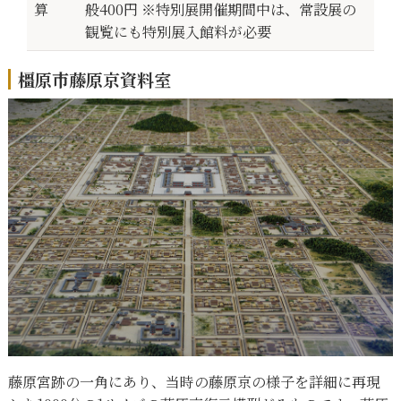
算
般400円 ※特別展開催期間中は、常設展の
観覧にも特別展入館料が必要
橿原市藤原京資料室
藤原宮跡の一角にあり、当時の藤原京の様子を詳細に再現