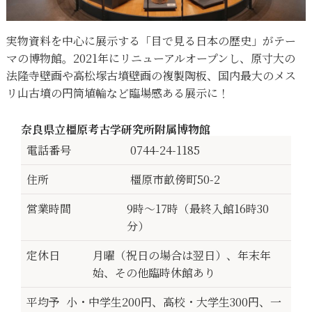
実物資料を中心に展示する「目で見る日本の歴史」がテー
マの博物館。2021年にリニューアルオープンし、原寸大の
法隆寺壁画や高松塚古墳壁画の複製陶板、国内最大のメス
リ山古墳の円筒埴輪など臨場感ある展示に！
奈良県立橿原考古学研究所附属博物館
電話番号
0744-24-1185
住所
橿原市畝傍町50-2
営業時間
9時〜17時（最終入館16時30
分）
定休日
月曜（祝日の場合は翌日）、年末年
始、その他臨時休館あり
平均予
小・中学生200円、高校・大学生300円、一